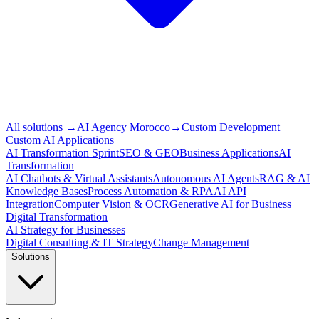
All solutions
→
AI Agency Morocco
→
Custom Development
Custom AI Applications
AI Transformation Sprint
SEO & GEO
Business Applications
AI
Transformation
AI Chatbots & Virtual Assistants
Autonomous AI Agents
RAG & AI
Knowledge Bases
Process Automation & RPA
AI API
Integration
Computer Vision & OCR
Generative AI for Business
Digital Transformation
AI Strategy for Businesses
Digital Consulting & IT Strategy
Change Management
Solutions