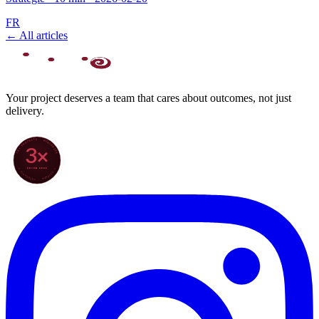
FR
← All articles
Your project deserves a team that cares about outcomes, not just
delivery.
70+ PROJECTS · WORLDWIDE
3×
SINCE 2022
★ CLARODIGI · MOROCCO ★