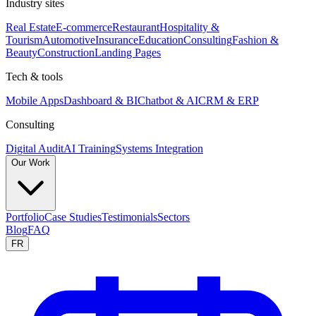
Industry sites
Real Estate
E-commerce
Restaurant
Hospitality &
Tourism
Automotive
Insurance
Education
Consulting
Fashion &
Beauty
Construction
Landing Pages
Tech & tools
Mobile Apps
Dashboard & BI
Chatbot & AI
CRM & ERP
Consulting
Digital Audit
AI Training
Systems Integration
Our Work
Portfolio
Case Studies
Testimonials
Sectors
Blog
FAQ
FR