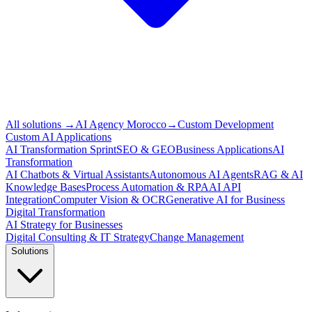
All solutions
→
AI Agency Morocco
→
Custom Development
Custom AI Applications
AI Transformation Sprint
SEO & GEO
Business Applications
AI
Transformation
AI Chatbots & Virtual Assistants
Autonomous AI Agents
RAG & AI
Knowledge Bases
Process Automation & RPA
AI API
Integration
Computer Vision & OCR
Generative AI for Business
Digital Transformation
AI Strategy for Businesses
Digital Consulting & IT Strategy
Change Management
Solutions