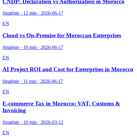
CNDP: Declaration vs Authorization in Morocco
Stratégie
·
12 min
·
2026-06-17
EN
Cloud vs On-Premise for Moroccan Enterprises
Stratégie
·
10 min
·
2026-06-17
EN
AI Project ROI and Cost for Enterprises in Morocco
Stratégie
·
11 min
·
2026-06-17
EN
E-commerce Tax in Morocco: VAT, Customs &
Invoicing
Stratégie
·
10 min
·
2026-03-12
EN