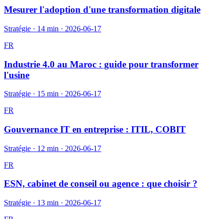
Mesurer l'adoption d'une transformation digitale
Stratégie
·
14 min
·
2026-06-17
FR
Industrie 4.0 au Maroc : guide pour transformer
l'usine
Stratégie
·
15 min
·
2026-06-17
FR
Gouvernance IT en entreprise : ITIL, COBIT
Stratégie
·
12 min
·
2026-06-17
FR
ESN, cabinet de conseil ou agence : que choisir ?
Stratégie
·
13 min
·
2026-06-17