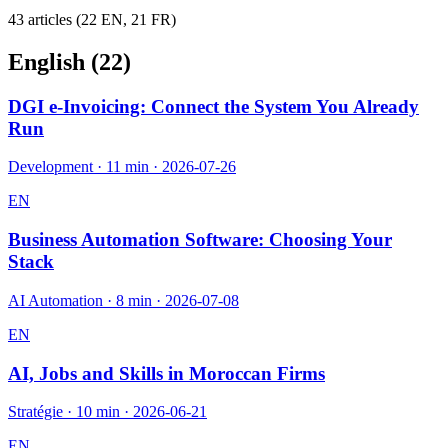
43
article
s
(
22
EN,
21
FR)
English (
22
)
DGI e-Invoicing: Connect the System You Already
Run
Development
·
11 min
·
2026-07-26
EN
Business Automation Software: Choosing Your
Stack
AI Automation
·
8 min
·
2026-07-08
EN
AI, Jobs and Skills in Moroccan Firms
Stratégie
·
10 min
·
2026-06-21
EN