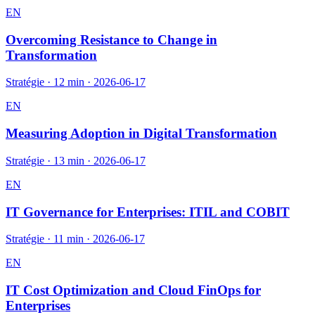
EN
Overcoming Resistance to Change in
Transformation
Stratégie
·
12 min
·
2026-06-17
EN
Measuring Adoption in Digital Transformation
Stratégie
·
13 min
·
2026-06-17
EN
IT Governance for Enterprises: ITIL and COBIT
Stratégie
·
11 min
·
2026-06-17
EN
IT Cost Optimization and Cloud FinOps for
Enterprises