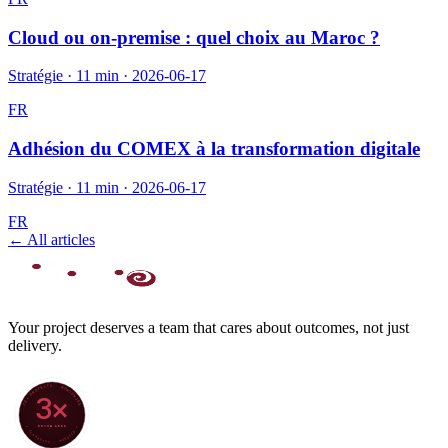
Cloud ou on-premise : quel choix au Maroc ?
Stratégie
·
11 min
·
2026-06-17
FR
Adhésion du COMEX à la transformation digitale
Stratégie
·
11 min
·
2026-06-17
FR
← All articles
Your project deserves a team that cares about outcomes, not just
delivery.
70+ PROJECTS · WORLDWIDE
3×
SINCE 2022
★ CLARODIGI · MOROCCO ★