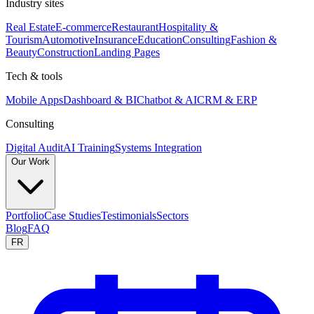
Industry sites
Real Estate
E-commerce
Restaurant
Hospitality &
Tourism
Automotive
Insurance
Education
Consulting
Fashion &
Beauty
Construction
Landing Pages
Tech & tools
Mobile Apps
Dashboard & BI
Chatbot & AI
CRM & ERP
Consulting
Digital Audit
AI Training
Systems Integration
Our Work
Portfolio
Case Studies
Testimonials
Sectors
Blog
FAQ
FR