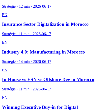
Stratégie
·
12 min
·
2026-06-17
EN
Insurance Sector Digitalization in Morocco
Stratégie
·
11 min
·
2026-06-17
EN
Industry 4.0: Manufacturing in Morocco
Stratégie
·
14 min
·
2026-06-17
EN
In-House vs ESN vs Offshore Dev in Morocco
Stratégie
·
11 min
·
2026-06-17
EN
Winning Executive Buy-in for Digital