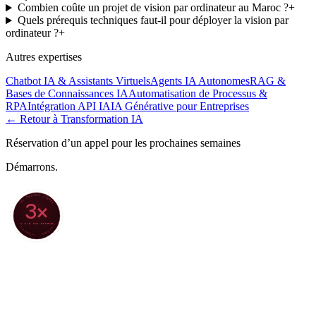
Combien coûte un projet de vision par ordinateur au Maroc ?
+
Quels prérequis techniques faut-il pour déployer la vision par
ordinateur ?
+
Autres expertises
Chatbot IA & Assistants Virtuels
Agents IA Autonomes
RAG &
Bases de Connaissances IA
Automatisation de Processus &
RPA
Intégration API IA
IA Générative pour Entreprises
← Retour à
Transformation IA
Réservation d’un appel pour les prochaines semaines
Démarrons.
70+ PROJETS LIVRÉS
3×
4,8/5 SUR GOOGLE
★ CLARODIGI · MOROCCO ★