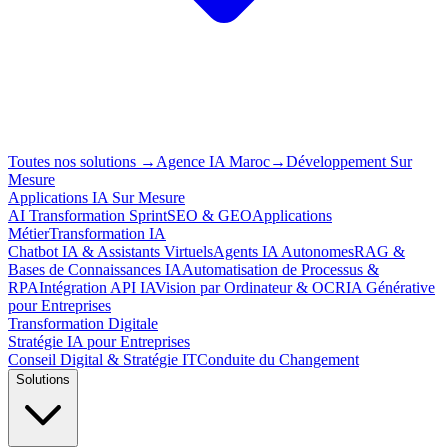
Toutes nos solutions
→
Agence IA Maroc
→
Développement Sur
Mesure
Applications IA Sur Mesure
AI Transformation Sprint
SEO & GEO
Applications
Métier
Transformation IA
Chatbot IA & Assistants Virtuels
Agents IA Autonomes
RAG &
Bases de Connaissances IA
Automatisation de Processus &
RPA
Intégration API IA
Vision par Ordinateur & OCR
IA Générative
pour Entreprises
Transformation Digitale
Stratégie IA pour Entreprises
Conseil Digital & Stratégie IT
Conduite du Changement
Solutions