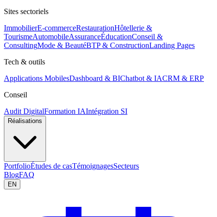
Sites sectoriels
Immobilier
E-commerce
Restauration
Hôtellerie &
Tourisme
Automobile
Assurance
Éducation
Conseil &
Consulting
Mode & Beauté
BTP & Construction
Landing Pages
Tech & outils
Applications Mobiles
Dashboard & BI
Chatbot & IA
CRM & ERP
Conseil
Audit Digital
Formation IA
Intégration SI
Réalisations
Portfolio
Études de cas
Témoignages
Secteurs
Blog
FAQ
EN