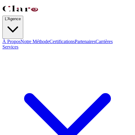
L'Agence
À Propos
Notre Méthode
Certifications
Partenaires
Carrières
Services