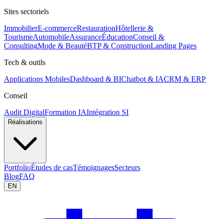
Sites sectoriels
Immobilier
E-commerce
Restauration
Hôtellerie &
Tourisme
Automobile
Assurance
Éducation
Conseil &
Consulting
Mode & Beauté
BTP & Construction
Landing Pages
Tech & outils
Applications Mobiles
Dashboard & BI
Chatbot & IA
CRM & ERP
Conseil
Audit Digital
Formation IA
Intégration SI
Réalisations
Portfolio
Études de cas
Témoignages
Secteurs
Blog
FAQ
EN