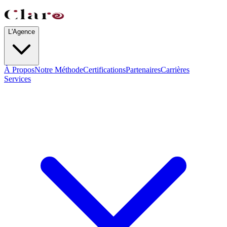
L'Agence
À Propos
Notre Méthode
Certifications
Partenaires
Carrières
Services