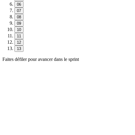
06
07
08
09
10
11
12
13
Faites défiler pour avancer dans le sprint