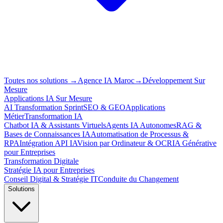
Toutes nos solutions
→
Agence IA Maroc
→
Développement Sur
Mesure
Applications IA Sur Mesure
AI Transformation Sprint
SEO & GEO
Applications
Métier
Transformation IA
Chatbot IA & Assistants Virtuels
Agents IA Autonomes
RAG &
Bases de Connaissances IA
Automatisation de Processus &
RPA
Intégration API IA
Vision par Ordinateur & OCR
IA Générative
pour Entreprises
Transformation Digitale
Stratégie IA pour Entreprises
Conseil Digital & Stratégie IT
Conduite du Changement
Solutions