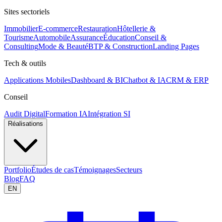
Sites sectoriels
Immobilier
E-commerce
Restauration
Hôtellerie &
Tourisme
Automobile
Assurance
Éducation
Conseil &
Consulting
Mode & Beauté
BTP & Construction
Landing Pages
Tech & outils
Applications Mobiles
Dashboard & BI
Chatbot & IA
CRM & ERP
Conseil
Audit Digital
Formation IA
Intégration SI
Réalisations
Portfolio
Études de cas
Témoignages
Secteurs
Blog
FAQ
EN