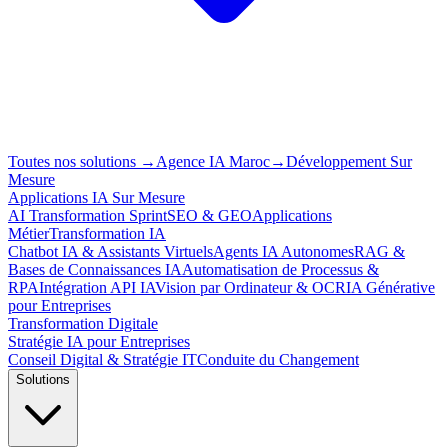
Toutes nos solutions
→
Agence IA Maroc
→
Développement Sur
Mesure
Applications IA Sur Mesure
AI Transformation Sprint
SEO & GEO
Applications
Métier
Transformation IA
Chatbot IA & Assistants Virtuels
Agents IA Autonomes
RAG &
Bases de Connaissances IA
Automatisation de Processus &
RPA
Intégration API IA
Vision par Ordinateur & OCR
IA Générative
pour Entreprises
Transformation Digitale
Stratégie IA pour Entreprises
Conseil Digital & Stratégie IT
Conduite du Changement
Solutions