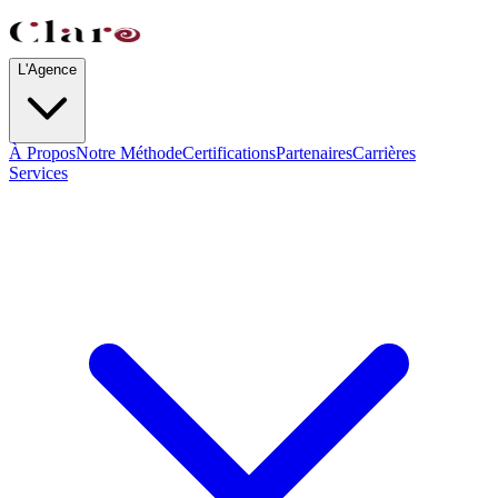
L'Agence
À Propos
Notre Méthode
Certifications
Partenaires
Carrières
Services