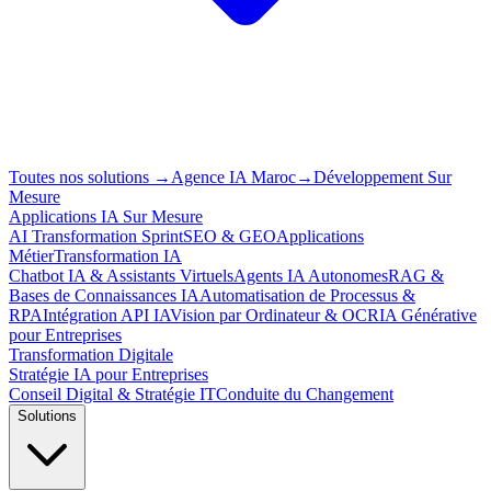
Toutes nos solutions
→
Agence IA Maroc
→
Développement Sur
Mesure
Applications IA Sur Mesure
AI Transformation Sprint
SEO & GEO
Applications
Métier
Transformation IA
Chatbot IA & Assistants Virtuels
Agents IA Autonomes
RAG &
Bases de Connaissances IA
Automatisation de Processus &
RPA
Intégration API IA
Vision par Ordinateur & OCR
IA Générative
pour Entreprises
Transformation Digitale
Stratégie IA pour Entreprises
Conseil Digital & Stratégie IT
Conduite du Changement
Solutions