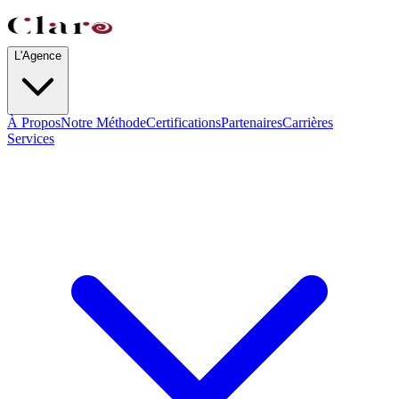
L'Agence
À Propos
Notre Méthode
Certifications
Partenaires
Carrières
Services