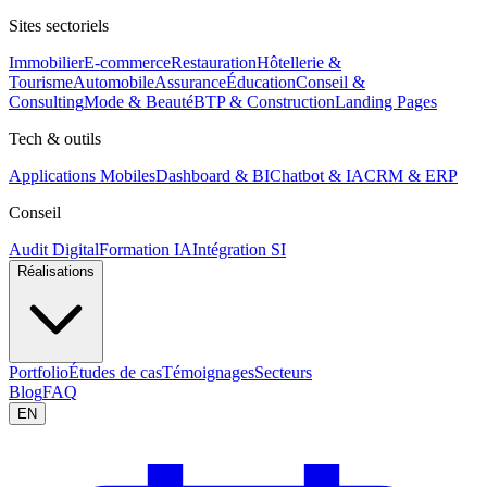
Sites sectoriels
Immobilier
E-commerce
Restauration
Hôtellerie &
Tourisme
Automobile
Assurance
Éducation
Conseil &
Consulting
Mode & Beauté
BTP & Construction
Landing Pages
Tech & outils
Applications Mobiles
Dashboard & BI
Chatbot & IA
CRM & ERP
Conseil
Audit Digital
Formation IA
Intégration SI
Réalisations
Portfolio
Études de cas
Témoignages
Secteurs
Blog
FAQ
EN