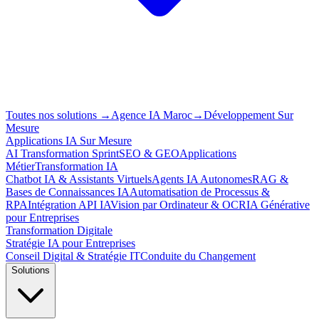
Toutes nos solutions
→
Agence IA Maroc
→
Développement Sur
Mesure
Applications IA Sur Mesure
AI Transformation Sprint
SEO & GEO
Applications
Métier
Transformation IA
Chatbot IA & Assistants Virtuels
Agents IA Autonomes
RAG &
Bases de Connaissances IA
Automatisation de Processus &
RPA
Intégration API IA
Vision par Ordinateur & OCR
IA Générative
pour Entreprises
Transformation Digitale
Stratégie IA pour Entreprises
Conseil Digital & Stratégie IT
Conduite du Changement
Solutions