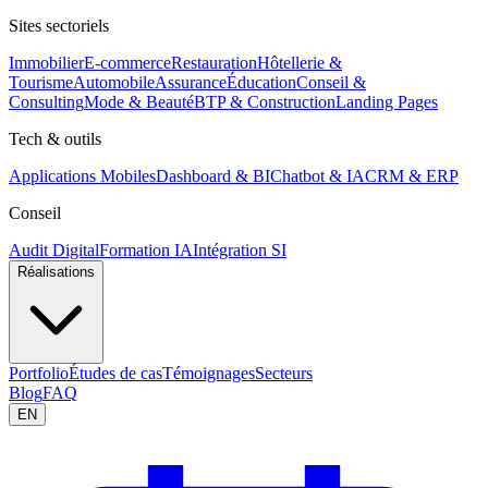
Sites sectoriels
Immobilier
E-commerce
Restauration
Hôtellerie &
Tourisme
Automobile
Assurance
Éducation
Conseil &
Consulting
Mode & Beauté
BTP & Construction
Landing Pages
Tech & outils
Applications Mobiles
Dashboard & BI
Chatbot & IA
CRM & ERP
Conseil
Audit Digital
Formation IA
Intégration SI
Réalisations
Portfolio
Études de cas
Témoignages
Secteurs
Blog
FAQ
EN