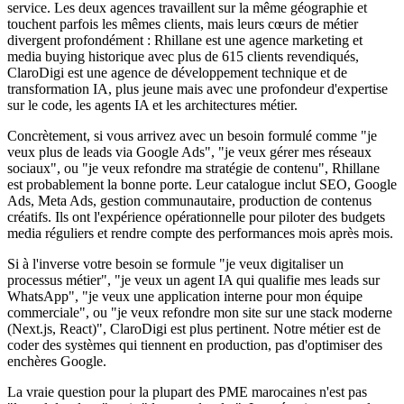
service. Les deux agences travaillent sur la même géographie et
touchent parfois les mêmes clients, mais leurs cœurs de métier
divergent profondément : Rhillane est une agence marketing et
media buying historique avec plus de 615 clients revendiqués,
ClaroDigi est une agence de développement technique et de
transformation IA, plus jeune mais avec une profondeur d'expertise
sur le code, les agents IA et les architectures métier.
Concrètement, si vous arrivez avec un besoin formulé comme "je
veux plus de leads via Google Ads", "je veux gérer mes réseaux
sociaux", ou "je veux refondre ma stratégie de contenu", Rhillane
est probablement la bonne porte. Leur catalogue inclut SEO, Google
Ads, Meta Ads, gestion communautaire, production de contenus
créatifs. Ils ont l'expérience opérationnelle pour piloter des budgets
media réguliers et rendre compte des performances mois après mois.
Si à l'inverse votre besoin se formule "je veux digitaliser un
processus métier", "je veux un agent IA qui qualifie mes leads sur
WhatsApp", "je veux une application interne pour mon équipe
commerciale", ou "je veux refondre mon site sur une stack moderne
(Next.js, React)", ClaroDigi est plus pertinent. Notre métier est de
coder des systèmes qui tiennent en production, pas d'optimiser des
enchères Google.
La vraie question pour la plupart des PME marocaines n'est pas