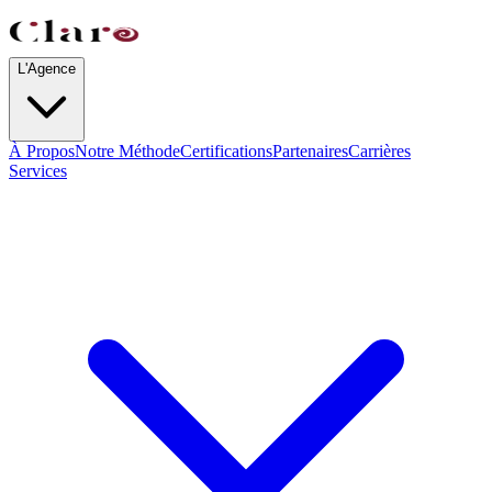
L'Agence
À Propos
Notre Méthode
Certifications
Partenaires
Carrières
Services