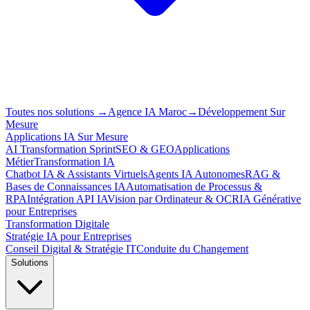
Toutes nos solutions
→
Agence IA Maroc
→
Développement Sur
Mesure
Applications IA Sur Mesure
AI Transformation Sprint
SEO & GEO
Applications
Métier
Transformation IA
Chatbot IA & Assistants Virtuels
Agents IA Autonomes
RAG &
Bases de Connaissances IA
Automatisation de Processus &
RPA
Intégration API IA
Vision par Ordinateur & OCR
IA Générative
pour Entreprises
Transformation Digitale
Stratégie IA pour Entreprises
Conseil Digital & Stratégie IT
Conduite du Changement
Solutions