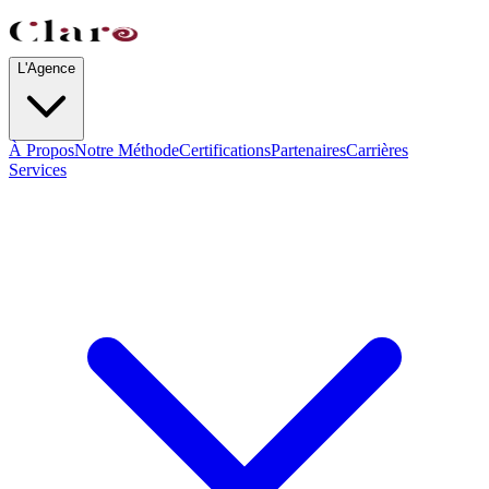
L'Agence
À Propos
Notre Méthode
Certifications
Partenaires
Carrières
Services