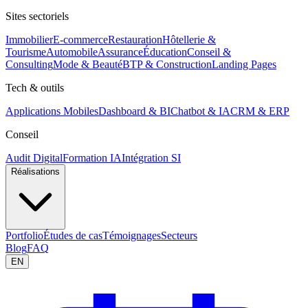
Sites sectoriels
Immobilier
E-commerce
Restauration
Hôtellerie &
Tourisme
Automobile
Assurance
Éducation
Conseil &
Consulting
Mode & Beauté
BTP & Construction
Landing Pages
Tech & outils
Applications Mobiles
Dashboard & BI
Chatbot & IA
CRM & ERP
Conseil
Audit Digital
Formation IA
Intégration SI
Réalisations
Portfolio
Études de cas
Témoignages
Secteurs
Blog
FAQ
EN