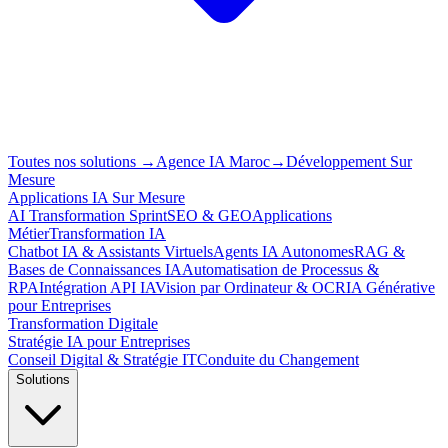
Toutes nos solutions
→
Agence IA Maroc
→
Développement Sur
Mesure
Applications IA Sur Mesure
AI Transformation Sprint
SEO & GEO
Applications
Métier
Transformation IA
Chatbot IA & Assistants Virtuels
Agents IA Autonomes
RAG &
Bases de Connaissances IA
Automatisation de Processus &
RPA
Intégration API IA
Vision par Ordinateur & OCR
IA Générative
pour Entreprises
Transformation Digitale
Stratégie IA pour Entreprises
Conseil Digital & Stratégie IT
Conduite du Changement
Solutions