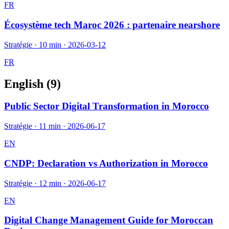
FR
Écosystème tech Maroc 2026 : partenaire nearshore
Stratégie
·
10 min
·
2026-03-12
FR
English (
9
)
Public Sector Digital Transformation in Morocco
Stratégie
·
11 min
·
2026-06-17
EN
CNDP: Declaration vs Authorization in Morocco
Stratégie
·
12 min
·
2026-06-17
EN
Digital Change Management Guide for Moroccan