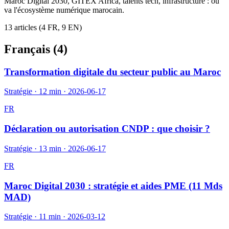
Maroc Digital 2030, GITEX Africa, talents tech, infrastructure : où
va l'écosystème numérique marocain.
13
article
s
(
4
FR,
9
EN)
Français (
4
)
Transformation digitale du secteur public au Maroc
Stratégie
·
12 min
·
2026-06-17
FR
Déclaration ou autorisation CNDP : que choisir ?
Stratégie
·
13 min
·
2026-06-17
FR
Maroc Digital 2030 : stratégie et aides PME (11 Mds
MAD)
Stratégie
·
11 min
·
2026-03-12