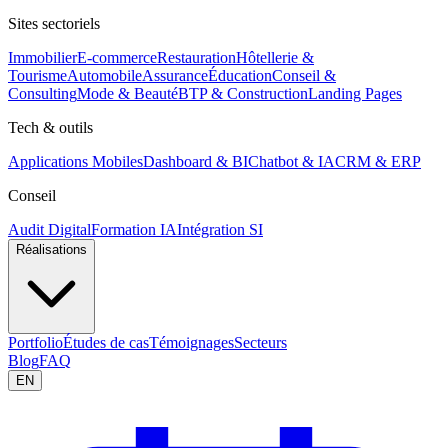
Sites sectoriels
Immobilier
E-commerce
Restauration
Hôtellerie &
Tourisme
Automobile
Assurance
Éducation
Conseil &
Consulting
Mode & Beauté
BTP & Construction
Landing Pages
Tech & outils
Applications Mobiles
Dashboard & BI
Chatbot & IA
CRM & ERP
Conseil
Audit Digital
Formation IA
Intégration SI
Réalisations
Portfolio
Études de cas
Témoignages
Secteurs
Blog
FAQ
EN