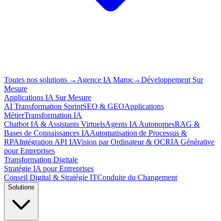
Toutes nos solutions
→
Agence IA Maroc
→
Développement Sur
Mesure
Applications IA Sur Mesure
AI Transformation Sprint
SEO & GEO
Applications
Métier
Transformation IA
Chatbot IA & Assistants Virtuels
Agents IA Autonomes
RAG &
Bases de Connaissances IA
Automatisation de Processus &
RPA
Intégration API IA
Vision par Ordinateur & OCR
IA Générative
pour Entreprises
Transformation Digitale
Stratégie IA pour Entreprises
Conseil Digital & Stratégie IT
Conduite du Changement
Solutions