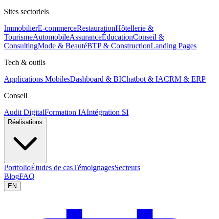
Sites sectoriels
Immobilier
E-commerce
Restauration
Hôtellerie &
Tourisme
Automobile
Assurance
Éducation
Conseil &
Consulting
Mode & Beauté
BTP & Construction
Landing Pages
Tech & outils
Applications Mobiles
Dashboard & BI
Chatbot & IA
CRM & ERP
Conseil
Audit Digital
Formation IA
Intégration SI
Réalisations
Portfolio
Études de cas
Témoignages
Secteurs
Blog
FAQ
EN