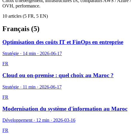
Choix d'hébergement, infrastructures IA, comparatifs AWS / Azure /
OVH, performance.
10
article
s
(
5
FR,
5
EN)
Français (
5
)
Optimisation des coûts IT et FinOps en entreprise
Stratégie
·
14 min
·
2026-06-17
FR
Cloud ou on-premise : quel choix au Maroc ?
Stratégie
·
11 min
·
2026-06-17
FR
Modernisation du système d'information au Maroc
Développement
·
12 min
·
2026-03-16
FR