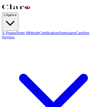
L'Agence
À Propos
Notre Méthode
Certifications
Partenaires
Carrières
Services