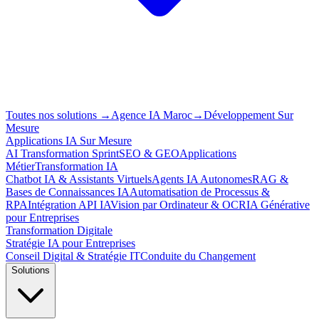
Toutes nos solutions
→
Agence IA Maroc
→
Développement Sur
Mesure
Applications IA Sur Mesure
AI Transformation Sprint
SEO & GEO
Applications
Métier
Transformation IA
Chatbot IA & Assistants Virtuels
Agents IA Autonomes
RAG &
Bases de Connaissances IA
Automatisation de Processus &
RPA
Intégration API IA
Vision par Ordinateur & OCR
IA Générative
pour Entreprises
Transformation Digitale
Stratégie IA pour Entreprises
Conseil Digital & Stratégie IT
Conduite du Changement
Solutions