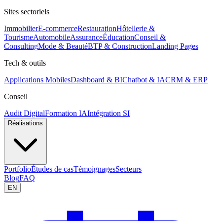
Sites sectoriels
Immobilier
E-commerce
Restauration
Hôtellerie &
Tourisme
Automobile
Assurance
Éducation
Conseil &
Consulting
Mode & Beauté
BTP & Construction
Landing Pages
Tech & outils
Applications Mobiles
Dashboard & BI
Chatbot & IA
CRM & ERP
Conseil
Audit Digital
Formation IA
Intégration SI
Réalisations
Portfolio
Études de cas
Témoignages
Secteurs
Blog
FAQ
EN