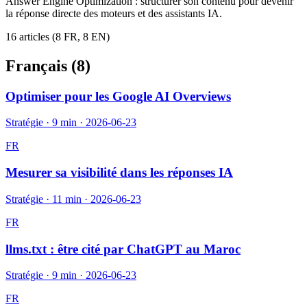
Answer Engine Optimization : structurer son contenu pour devenir
la réponse directe des moteurs et des assistants IA.
16
article
s
(
8
FR,
8
EN)
Français (
8
)
Optimiser pour les Google AI Overviews
Stratégie
·
9 min
·
2026-06-23
FR
Mesurer sa visibilité dans les réponses IA
Stratégie
·
11 min
·
2026-06-23
FR
llms.txt : être cité par ChatGPT au Maroc
Stratégie
·
9 min
·
2026-06-23
FR