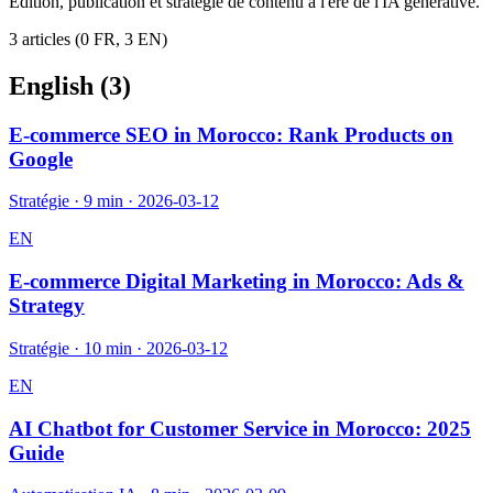
Édition, publication et stratégie de contenu à l'ère de l'IA générative.
3
article
s
(
0
FR,
3
EN)
English (
3
)
E-commerce SEO in Morocco: Rank Products on
Google
Stratégie
·
9 min
·
2026-03-12
EN
E-commerce Digital Marketing in Morocco: Ads &
Strategy
Stratégie
·
10 min
·
2026-03-12
EN
AI Chatbot for Customer Service in Morocco: 2025
Guide