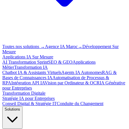
Toutes nos solutions
→
Agence IA Maroc
→
Développement Sur
Mesure
Applications IA Sur Mesure
AI Transformation Sprint
SEO & GEO
Applications
Métier
Transformation IA
Chatbot IA & Assistants Virtuels
Agents IA Autonomes
RAG &
Bases de Connaissances IA
Automatisation de Processus &
RPA
Intégration API IA
Vision par Ordinateur & OCR
IA Générative
pour Entreprises
Transformation Digitale
Stratégie IA pour Entreprises
Conseil Digital & Stratégie IT
Conduite du Changement
Solutions