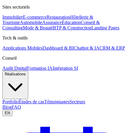
Sites sectoriels
Immobilier
E-commerce
Restauration
Hôtellerie &
Tourisme
Automobile
Assurance
Éducation
Conseil &
Consulting
Mode & Beauté
BTP & Construction
Landing Pages
Tech & outils
Applications Mobiles
Dashboard & BI
Chatbot & IA
CRM & ERP
Conseil
Audit Digital
Formation IA
Intégration SI
Réalisations
Portfolio
Études de cas
Témoignages
Secteurs
Blog
FAQ
EN