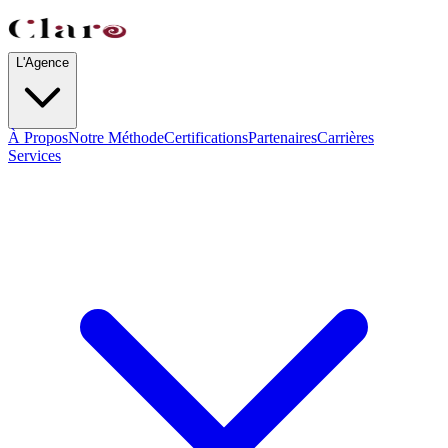
L'Agence
À Propos
Notre Méthode
Certifications
Partenaires
Carrières
Services