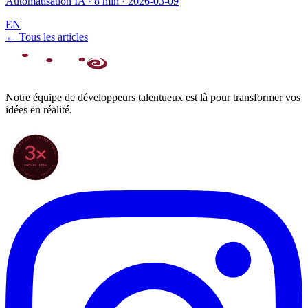
Automatisation IA
·
8 min
·
2026-03-09
EN
← Tous les articles
Notre équipe de développeurs talentueux est là pour transformer vos
idées en réalité.
70+ PROJETS · INTERNATIONAL
3×
DEPUIS 2022
★ CLARODIGI · MOROCCO ★