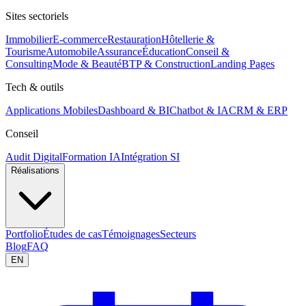
Sites sectoriels
Immobilier
E-commerce
Restauration
Hôtellerie &
Tourisme
Automobile
Assurance
Éducation
Conseil &
Consulting
Mode & Beauté
BTP & Construction
Landing Pages
Tech & outils
Applications Mobiles
Dashboard & BI
Chatbot & IA
CRM & ERP
Conseil
Audit Digital
Formation IA
Intégration SI
Réalisations
Portfolio
Études de cas
Témoignages
Secteurs
Blog
FAQ
EN