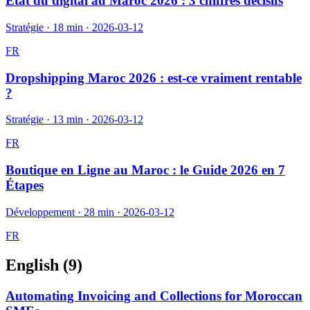
État du digital au Maroc 2026 : 3 chiffres décisifs
Stratégie
·
18 min
·
2026-03-12
FR
Dropshipping Maroc 2026 : est-ce vraiment rentable
?
Stratégie
·
13 min
·
2026-03-12
FR
Boutique en Ligne au Maroc : le Guide 2026 en 7
Étapes
Développement
·
28 min
·
2026-03-12
FR
English (
9
)
Automating Invoicing and Collections for Moroccan