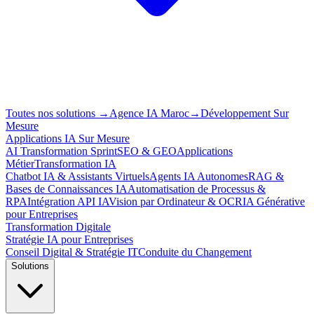
Toutes nos solutions
→
Agence IA Maroc
→
Développement Sur
Mesure
Applications IA Sur Mesure
AI Transformation Sprint
SEO & GEO
Applications
Métier
Transformation IA
Chatbot IA & Assistants Virtuels
Agents IA Autonomes
RAG &
Bases de Connaissances IA
Automatisation de Processus &
RPA
Intégration API IA
Vision par Ordinateur & OCR
IA Générative
pour Entreprises
Transformation Digitale
Stratégie IA pour Entreprises
Conseil Digital & Stratégie IT
Conduite du Changement
Solutions