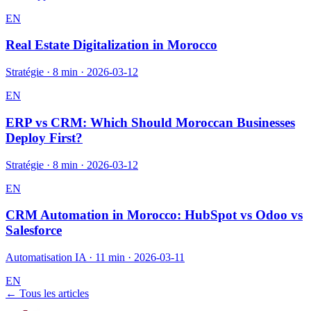
EN
Real Estate Digitalization in Morocco
Stratégie
·
8 min
·
2026-03-12
EN
ERP vs CRM: Which Should Moroccan Businesses
Deploy First?
Stratégie
·
8 min
·
2026-03-12
EN
CRM Automation in Morocco: HubSpot vs Odoo vs
Salesforce
Automatisation IA
·
11 min
·
2026-03-11
EN
← Tous les articles