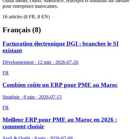
Outils métier, Odoo, Salesforce, HubSpot et solutions sur mesure
pour entreprises marocaines.
16
article
s
(
8
FR,
8
EN)
Français (
8
)
Facturation électronique DGI : brancher le SI
existant
Développement
·
12 min
·
2026-07-26
FR
Combien coûte un ERP pour PME au Maroc
Stratégie
·
8 min
·
2026-07-15
FR
Meilleur ERP pour PME au Maroc en 2026 :
comment choisir
SaaS & Outils
·
8 min
·
2026-07-09