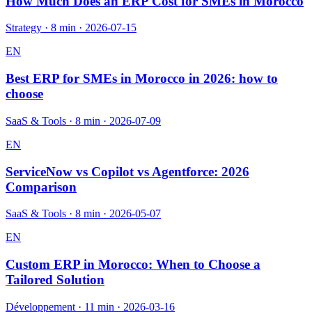
How Much Does an ERP Cost for SMEs in Morocco
Strategy
·
8 min
·
2026-07-15
EN
Best ERP for SMEs in Morocco in 2026: how to
choose
SaaS & Tools
·
8 min
·
2026-07-09
EN
ServiceNow vs Copilot vs Agentforce: 2026
Comparison
SaaS & Tools
·
8 min
·
2026-05-07
EN
Custom ERP in Morocco: When to Choose a
Tailored Solution
Développement
·
11 min
·
2026-03-16