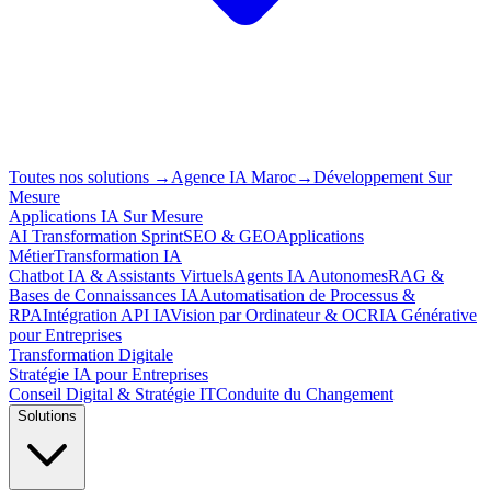
Toutes nos solutions
→
Agence IA Maroc
→
Développement Sur
Mesure
Applications IA Sur Mesure
AI Transformation Sprint
SEO & GEO
Applications
Métier
Transformation IA
Chatbot IA & Assistants Virtuels
Agents IA Autonomes
RAG &
Bases de Connaissances IA
Automatisation de Processus &
RPA
Intégration API IA
Vision par Ordinateur & OCR
IA Générative
pour Entreprises
Transformation Digitale
Stratégie IA pour Entreprises
Conseil Digital & Stratégie IT
Conduite du Changement
Solutions