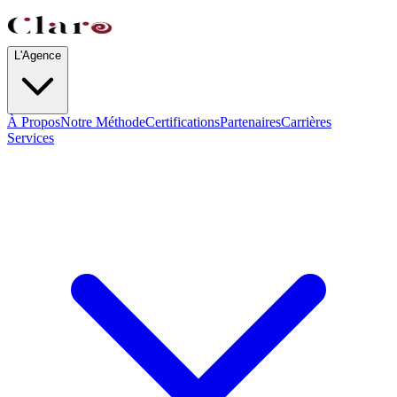
L'Agence
À Propos
Notre Méthode
Certifications
Partenaires
Carrières
Services