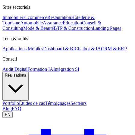
Sites sectoriels
Immobilier
E-commerce
Restauration
Hôtellerie &
Tourisme
Automobile
Assurance
Éducation
Conseil &
Consulting
Mode & Beauté
BTP & Construction
Landing Pages
Tech & outils
Applications Mobiles
Dashboard & BI
Chatbot & IA
CRM & ERP
Conseil
Audit Digital
Formation IA
Intégration SI
Réalisations
Portfolio
Études de cas
Témoignages
Secteurs
Blog
FAQ
EN