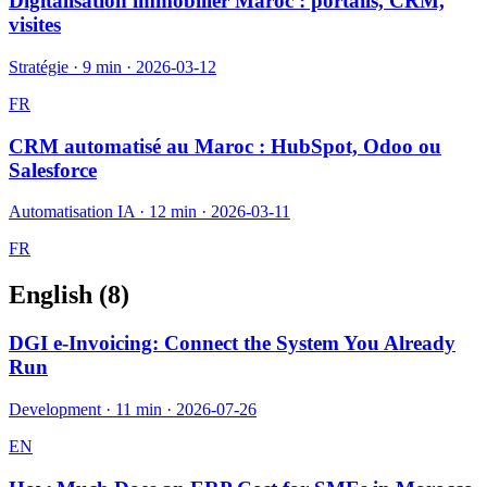
Digitalisation immobilier Maroc : portails, CRM,
visites
Stratégie
·
9 min
·
2026-03-12
FR
CRM automatisé au Maroc : HubSpot, Odoo ou
Salesforce
Automatisation IA
·
12 min
·
2026-03-11
FR
English (
8
)
DGI e-Invoicing: Connect the System You Already
Run
Development
·
11 min
·
2026-07-26
EN