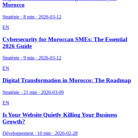
Morocco
Stratégie
·
8 min
·
2026-03-12
EN
Cybersecurity for Moroccan SMEs: The Essential
2026 Guide
Stratégie
·
9 min
·
2026-03-12
EN
Digital Transformation in Morocco: The Roadmap
Stratégie
·
21 min
·
2026-03-09
EN
Is Your Website Quietly Killing Your Business
Growth?
Développement
·
10 min
·
2026-02-28