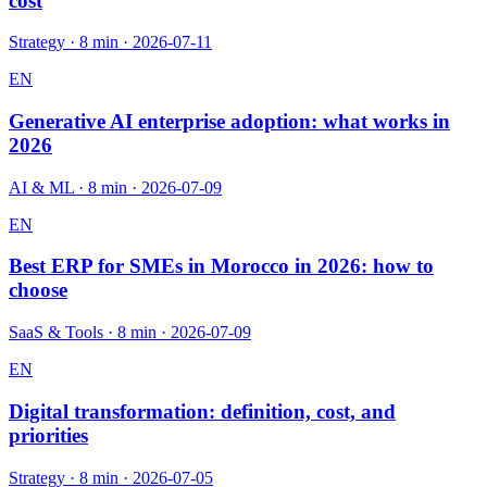
cost
Strategy
·
8 min
·
2026-07-11
EN
Generative AI enterprise adoption: what works in
2026
AI & ML
·
8 min
·
2026-07-09
EN
Best ERP for SMEs in Morocco in 2026: how to
choose
SaaS & Tools
·
8 min
·
2026-07-09
EN
Digital transformation: definition, cost, and
priorities
Strategy
·
8 min
·
2026-07-05