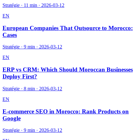
Stratégie
·
11 min
·
2026-03-12
EN
European Companies That Outsource to Morocco:
Cases
Stratégie
·
9 min
·
2026-03-12
EN
ERP vs CRM: Which Should Moroccan Businesses
Deploy First?
Stratégie
·
8 min
·
2026-03-12
EN
E-commerce SEO in Morocco: Rank Products on
Google
Stratégie
·
9 min
·
2026-03-12