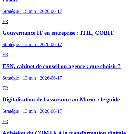
Stratégie
·
15 min
·
2026-06-17
FR
Gouvernance IT en entreprise : ITIL, COBIT
Stratégie
·
12 min
·
2026-06-17
FR
ESN, cabinet de conseil ou agence : que choisir ?
Stratégie
·
13 min
·
2026-06-17
FR
Digitalisation de l'assurance au Maroc : le guide
Stratégie
·
13 min
·
2026-06-17
FR
Adhésion du COMEX à la transformation digitale