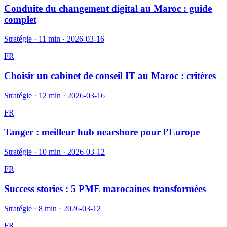
Conduite du changement digital au Maroc : guide
complet
Stratégie
·
11 min
·
2026-03-16
FR
Choisir un cabinet de conseil IT au Maroc : critères
Stratégie
·
12 min
·
2026-03-16
FR
Tanger : meilleur hub nearshore pour l’Europe
Stratégie
·
10 min
·
2026-03-12
FR
Success stories : 5 PME marocaines transformées
Stratégie
·
8 min
·
2026-03-12
FR