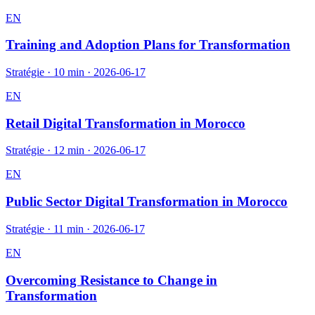
EN
Training and Adoption Plans for Transformation
Stratégie
·
10 min
·
2026-06-17
EN
Retail Digital Transformation in Morocco
Stratégie
·
12 min
·
2026-06-17
EN
Public Sector Digital Transformation in Morocco
Stratégie
·
11 min
·
2026-06-17
EN
Overcoming Resistance to Change in
Transformation