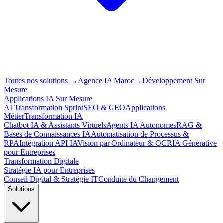
Toutes nos solutions
→
Agence IA Maroc
→
Développement Sur
Mesure
Applications IA Sur Mesure
AI Transformation Sprint
SEO & GEO
Applications
Métier
Transformation IA
Chatbot IA & Assistants Virtuels
Agents IA Autonomes
RAG &
Bases de Connaissances IA
Automatisation de Processus &
RPA
Intégration API IA
Vision par Ordinateur & OCR
IA Générative
pour Entreprises
Transformation Digitale
Stratégie IA pour Entreprises
Conseil Digital & Stratégie IT
Conduite du Changement
Solutions