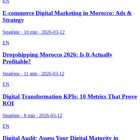
EN
E-commerce Digital Marketing in Morocco: Ads &
Strategy
Stratégie
·
10 min
·
2026-03-12
EN
Dropshipping Morocco 2026: Is It Actually
Profitable?
Stratégie
·
11 min
·
2026-03-12
EN
Digital Transformation KPIs: 10 Metrics That Prove
ROI
Stratégie
·
8 min
·
2026-03-12
EN
Digital Audit: Assess Your Digital Maturity in