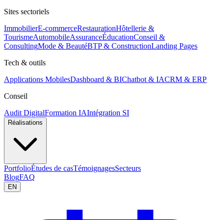
Sites sectoriels
Immobilier
E-commerce
Restauration
Hôtellerie &
Tourisme
Automobile
Assurance
Éducation
Conseil &
Consulting
Mode & Beauté
BTP & Construction
Landing Pages
Tech & outils
Applications Mobiles
Dashboard & BI
Chatbot & IA
CRM & ERP
Conseil
Audit Digital
Formation IA
Intégration SI
Réalisations
Portfolio
Études de cas
Témoignages
Secteurs
Blog
FAQ
EN