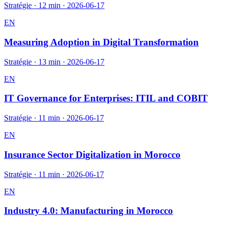
Stratégie
·
12 min
·
2026-06-17
EN
Measuring Adoption in Digital Transformation
Stratégie
·
13 min
·
2026-06-17
EN
IT Governance for Enterprises: ITIL and COBIT
Stratégie
·
11 min
·
2026-06-17
EN
Insurance Sector Digitalization in Morocco
Stratégie
·
11 min
·
2026-06-17
EN
Industry 4.0: Manufacturing in Morocco