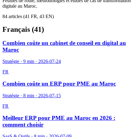
Feuilles de route, méthodologies et études de cas de transformation
digitale au Maroc.
84
article
s
(
41
FR,
43
EN)
Français (
41
)
Combien coûte un cabinet de conseil en digital au
Maroc
Stratégie
·
9 min
·
2026-07-24
FR
Combien coûte un ERP pour PME au Maroc
Stratégie
·
8 min
·
2026-07-15
FR
Meilleur ERP pour PME au Maroc en 2026 :
comment choisir
SaaS & Outils
·
8 min
·
2026-07-09