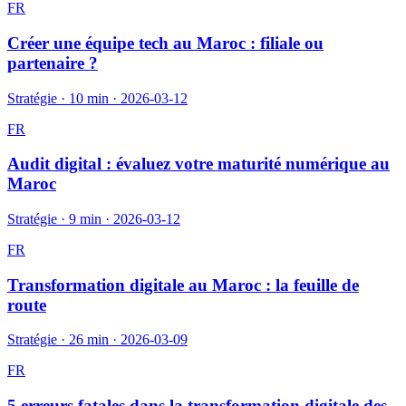
FR
Créer une équipe tech au Maroc : filiale ou
partenaire ?
Stratégie
·
10 min
·
2026-03-12
FR
Audit digital : évaluez votre maturité numérique au
Maroc
Stratégie
·
9 min
·
2026-03-12
FR
Transformation digitale au Maroc : la feuille de
route
Stratégie
·
26 min
·
2026-03-09
FR
5 erreurs fatales dans la transformation digitale des