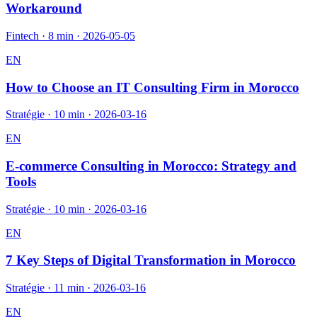
Workaround
Fintech
·
8 min
·
2026-05-05
EN
How to Choose an IT Consulting Firm in Morocco
Stratégie
·
10 min
·
2026-03-16
EN
E-commerce Consulting in Morocco: Strategy and
Tools
Stratégie
·
10 min
·
2026-03-16
EN
7 Key Steps of Digital Transformation in Morocco
Stratégie
·
11 min
·
2026-03-16
EN