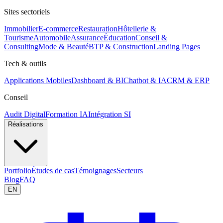
Sites sectoriels
Immobilier
E-commerce
Restauration
Hôtellerie &
Tourisme
Automobile
Assurance
Éducation
Conseil &
Consulting
Mode & Beauté
BTP & Construction
Landing Pages
Tech & outils
Applications Mobiles
Dashboard & BI
Chatbot & IA
CRM & ERP
Conseil
Audit Digital
Formation IA
Intégration SI
Réalisations
Portfolio
Études de cas
Témoignages
Secteurs
Blog
FAQ
EN