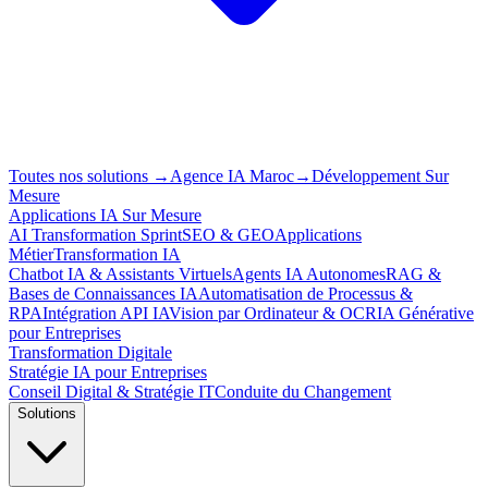
Toutes nos solutions
→
Agence IA Maroc
→
Développement Sur
Mesure
Applications IA Sur Mesure
AI Transformation Sprint
SEO & GEO
Applications
Métier
Transformation IA
Chatbot IA & Assistants Virtuels
Agents IA Autonomes
RAG &
Bases de Connaissances IA
Automatisation de Processus &
RPA
Intégration API IA
Vision par Ordinateur & OCR
IA Générative
pour Entreprises
Transformation Digitale
Stratégie IA pour Entreprises
Conseil Digital & Stratégie IT
Conduite du Changement
Solutions