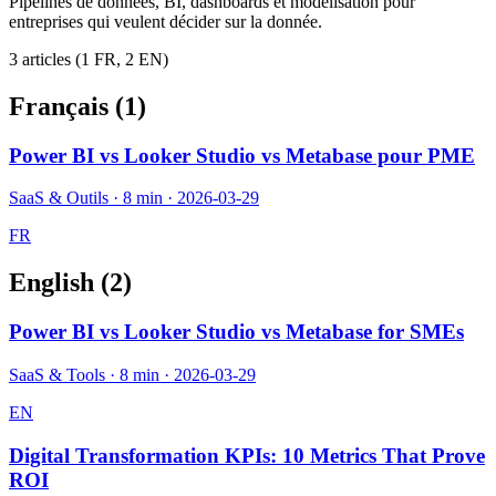
Pipelines de données, BI, dashboards et modélisation pour
entreprises qui veulent décider sur la donnée.
3
article
s
(
1
FR,
2
EN)
Français (
1
)
Power BI vs Looker Studio vs Metabase pour PME
SaaS & Outils
·
8 min
·
2026-03-29
FR
English (
2
)
Power BI vs Looker Studio vs Metabase for SMEs
SaaS & Tools
·
8 min
·
2026-03-29
EN
Digital Transformation KPIs: 10 Metrics That Prove
ROI