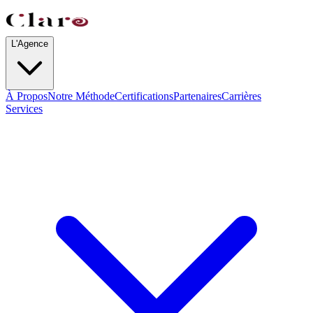
L'Agence
À Propos
Notre Méthode
Certifications
Partenaires
Carrières
Services