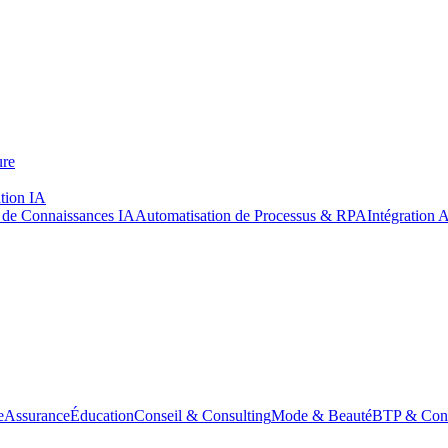
ure
tion IA
de Connaissances IA
Automatisation de Processus & RPA
Intégration 
e
Assurance
Éducation
Conseil & Consulting
Mode & Beauté
BTP & Cons