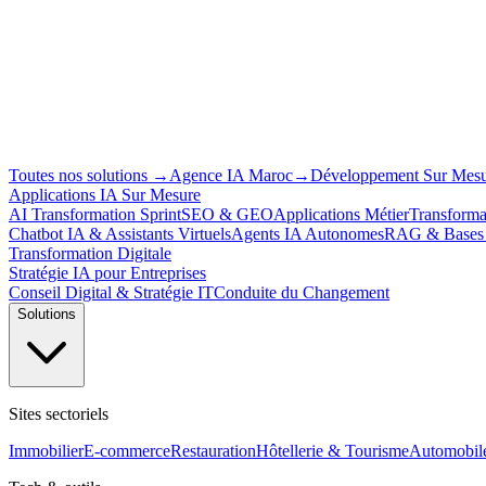
Toutes nos solutions
→
Agence IA Maroc
→
Développement Sur Mes
Applications IA Sur Mesure
AI Transformation Sprint
SEO & GEO
Applications Métier
Transforma
Chatbot IA & Assistants Virtuels
Agents IA Autonomes
RAG & Bases 
Transformation Digitale
Stratégie IA pour Entreprises
Conseil Digital & Stratégie IT
Conduite du Changement
Solutions
Sites sectoriels
Immobilier
E-commerce
Restauration
Hôtellerie & Tourisme
Automobil