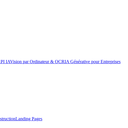
API IA
Vision par Ordinateur & OCR
IA Générative pour Entreprises
truction
Landing Pages