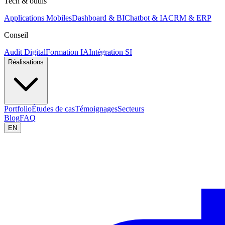
Tech & outils
Applications Mobiles
Dashboard & BI
Chatbot & IA
CRM & ERP
Conseil
Audit Digital
Formation IA
Intégration SI
Réalisations
Portfolio
Études de cas
Témoignages
Secteurs
Blog
FAQ
EN