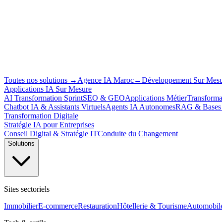
Toutes nos solutions
→
Agence IA Maroc
→
Développement Sur Mes
Applications IA Sur Mesure
AI Transformation Sprint
SEO & GEO
Applications Métier
Transforma
Chatbot IA & Assistants Virtuels
Agents IA Autonomes
RAG & Bases 
Transformation Digitale
Stratégie IA pour Entreprises
Conseil Digital & Stratégie IT
Conduite du Changement
Solutions
Sites sectoriels
Immobilier
E-commerce
Restauration
Hôtellerie & Tourisme
Automobil