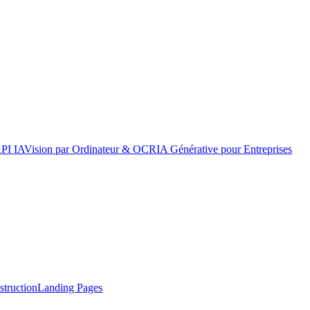
API IA
Vision par Ordinateur & OCR
IA Générative pour Entreprises
truction
Landing Pages