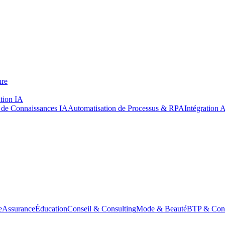
ure
tion IA
de Connaissances IA
Automatisation de Processus & RPA
Intégration 
e
Assurance
Éducation
Conseil & Consulting
Mode & Beauté
BTP & Cons