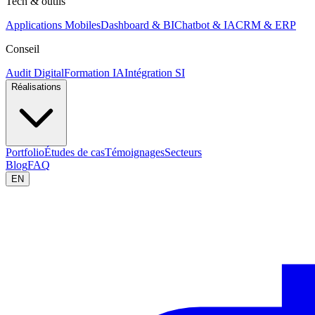
Tech & outils
Applications Mobiles
Dashboard & BI
Chatbot & IA
CRM & ERP
Conseil
Audit Digital
Formation IA
Intégration SI
Réalisations
Portfolio
Études de cas
Témoignages
Secteurs
Blog
FAQ
EN