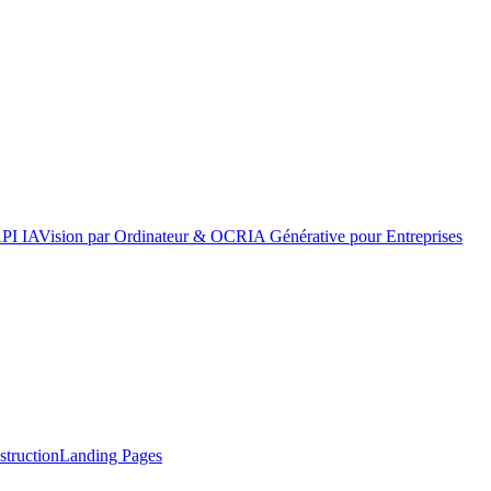
API IA
Vision par Ordinateur & OCR
IA Générative pour Entreprises
truction
Landing Pages