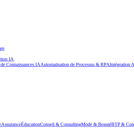
ure
tion IA
de Connaissances IA
Automatisation de Processus & RPA
Intégration 
e
Assurance
Éducation
Conseil & Consulting
Mode & Beauté
BTP & Cons