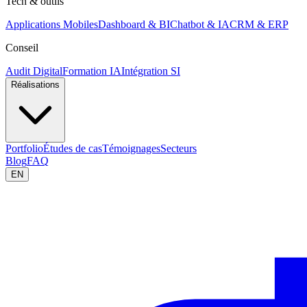
Tech & outils
Applications Mobiles
Dashboard & BI
Chatbot & IA
CRM & ERP
Conseil
Audit Digital
Formation IA
Intégration SI
Réalisations
Portfolio
Études de cas
Témoignages
Secteurs
Blog
FAQ
EN