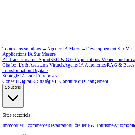
Toutes nos solutions
→
Agence IA Maroc
→
Développement Sur Mes
Applications IA Sur Mesure
AI Transformation Sprint
SEO & GEO
Applications Métier
Transforma
Chatbot IA & Assistants Virtuels
Agents IA Autonomes
RAG & Bases 
Transformation Digitale
Stratégie IA pour Entreprises
Conseil Digital & Stratégie IT
Conduite du Changement
Solutions
Sites sectoriels
Immobilier
E-commerce
Restauration
Hôtellerie & Tourisme
Automobil